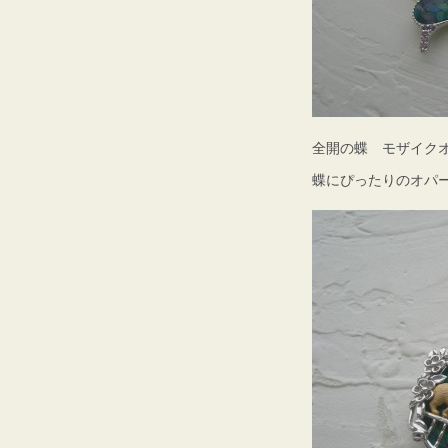
全開の蝶 モザイク
蝶にぴったりのオパ