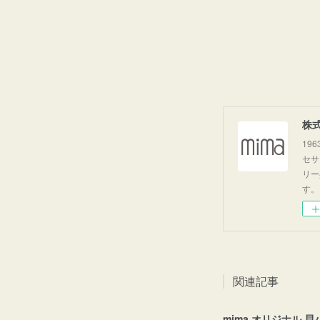
株
19
セサ
リー
す。
関連記事
mima オリジナル 