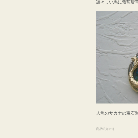
凛々しい馬に葡萄唐
人魚のサカナの宝石
商品紹介
(
21
)