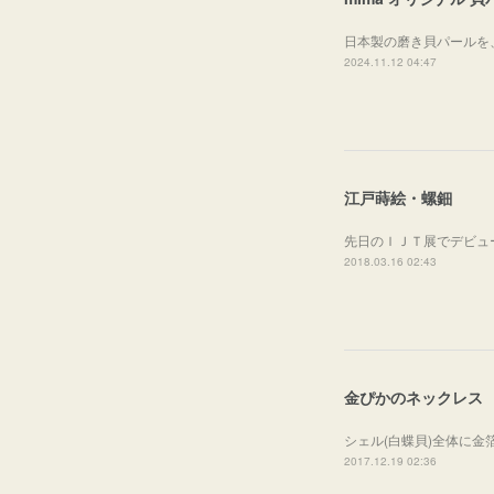
日本製の磨き貝パールを
2024.11.12 04:47
江戸蒔絵・螺鈿
先日のＩＪＴ展でデビュ
2018.03.16 02:43
金ぴかのネックレス
シェル(白蝶貝)全体に
2017.12.19 02:36