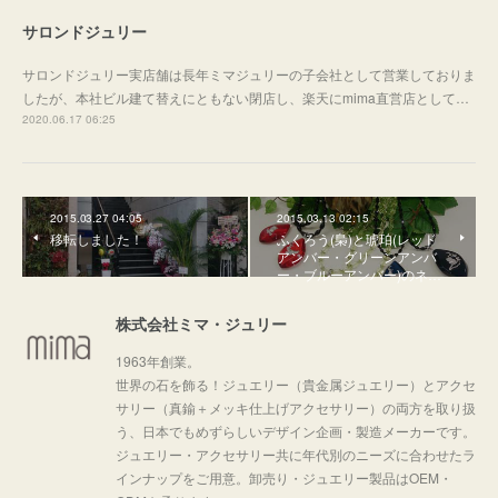
サロンドジュリー
サロンドジュリー実店舗は長年ミマジュリーの子会社として営業しておりま
したが、本社ビル建て替えにともない閉店し、楽天にmima直営店として…
2020.06.17 06:25
2015.03.27 04:05
2015.03.13 02:15
移転しました！
ふくろう(梟)と琥珀(レッド
アンバー・グリーンアンバ
ー・ブルーアンバー)のネ…
株式会社ミマ・ジュリー
1963年創業。
世界の石を飾る！ジュエリー（貴金属ジュエリー）とアクセ
サリー（真鍮＋メッキ仕上げアクセサリー）の両方を取り扱
う、日本でもめずらしいデザイン企画・製造メーカーです。
ジュエリー・アクセサリー共に年代別のニーズに合わせたラ
インナップをご用意。卸売り・ジュエリー製品はOEM・