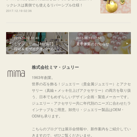
ックレスは裏側でも使えるリバーシブル仕様！
2017.12.19 02:36
2015.10.02 01:40
2015.08.10 07:50
ミマジュリー【秋のIJT】～
夏季休業のお知らせ
蒔絵＆モザイクオパール
株式会社ミマ・ジュリー
1963年創業。
世界の石を飾る！ジュエリー（貴金属ジュエリー）とアクセ
サリー（真鍮＋メッキ仕上げアクセサリー）の両方を取り扱
う、日本でもめずらしいデザイン企画・製造メーカーです。
ジュエリー・アクセサリー共に年代別のニーズに合わせたラ
インナップをご用意。卸売り・ジュエリー製品はOEM・
ODMも承ります。
こちらのブログでは展示会情報や、新作案内をご紹介してい
きますので、ぜひご覧くださいませ。