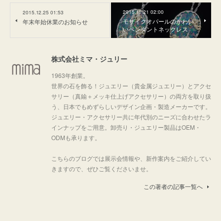
2015.11.21 02:00
2015.12.25 01:53
モザイクオパールのかわい
年末年始休業のお知らせ
いペンダントネックレス
株式会社ミマ・ジュリー
1963年創業。
世界の石を飾る！ジュエリー（貴金属ジュエリー）とアクセ
サリー（真鍮＋メッキ仕上げアクセサリー）の両方を取り扱
う、日本でもめずらしいデザイン企画・製造メーカーです。
ジュエリー・アクセサリー共に年代別のニーズに合わせたラ
インナップをご用意。卸売り・ジュエリー製品はOEM・
ODMも承ります。
こちらのブログでは展示会情報や、新作案内をご紹介してい
きますので、ぜひご覧くださいませ。
この著者の記事一覧へ