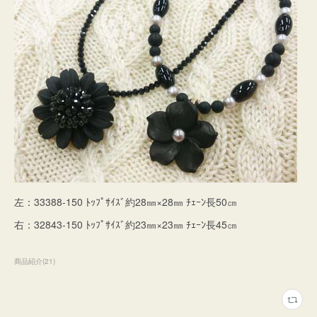
左：33388-150 ﾄｯﾌﾟｻｲｽﾞ約28㎜×28㎜ ﾁｪｰﾝ長50㎝
右：32843-150 ﾄｯﾌﾟｻｲｽﾞ約23㎜×23㎜ ﾁｪｰﾝ長45㎝
商品紹介
(
21
)