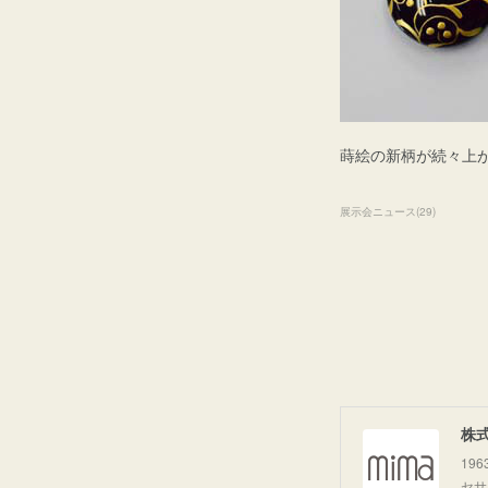
蒔絵の新柄が続々上
展示会ニュース
(
29
)
株
19
セサ