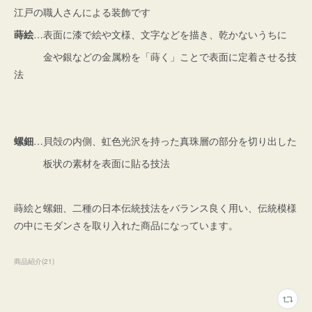
江戸の職人さんによる装飾です
蒔絵
…表面に漆で絵や文様、文字などを描き、乾かないうちに
金や銀などの金属粉を「蒔く」ことで表面に定着させる技
法
螺鈿
…貝殻の内側、虹色光沢を持った真珠層の部分を切り出した
板状の素材を表面に貼る技法
蒔絵と螺鈿、二種の日本伝統技法をバランス良く用い、伝統模様
の中にモダンさを取り入れた商品になっています。
商品紹介
(
21
)