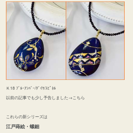
Ｋ18 ﾌﾞﾙｰｱﾝﾊﾞｰ/ﾀﾞｲﾔ/ｽﾋﾟﾈﾙ
以前の記事でも少し予告しました→こちら
これらの新シリーズは
江戸蒔絵・螺鈿