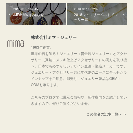
2018.08.27 02:45
2018.03.16 02:39
JJF出展のお知らせ
2018ジュエリーベストドレ
ッサー賞
株式会社ミマ・ジュリー
1963年創業。
世界の石を飾る！ジュエリー（貴金属ジュエリー）とアクセ
サリー（真鍮＋メッキ仕上げアクセサリー）の両方を取り扱
う、日本でもめずらしいデザイン企画・製造メーカーです。
ジュエリー・アクセサリー共に年代別のニーズに合わせたラ
インナップをご用意。卸売り・ジュエリー製品はOEM・
ODMも承ります。
こちらのブログでは展示会情報や、新作案内をご紹介してい
きますので、ぜひご覧くださいませ。
この著者の記事一覧へ