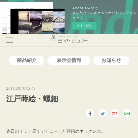
Ameba Owndで
あなただけのホームページやブログをつ
くろう
今すぐ試す
2018.03.16 02:43
江戸蒔絵・螺鈿
先日のＩＪＴ展でデビューした蒔絵のネックレス。