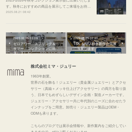
す。秋冬におすすめの商品を展示してご来場をお待…
2025.08.21 08:42
2023.02.15 03:09
2022.05.25 02:40
ゼロアワー スプリング＆
TSK ＆NFJ 秋冬新作合同展
サマー コレクションに出
に出展します
展しました
株式会社ミマ・ジュリー
1963年創業。
世界の石を飾る！ジュエリー（貴金属ジュエリー）とアクセ
サリー（真鍮＋メッキ仕上げアクセサリー）の両方を取り扱
う、日本でもめずらしいデザイン企画・製造メーカーです。
ジュエリー・アクセサリー共に年代別のニーズに合わせたラ
インナップをご用意。卸売り・ジュエリー製品はOEM・
ODMも承ります。
こちらのブログでは展示会情報や、新作案内をご紹介してい
きますので、ぜひご覧くださいませ。