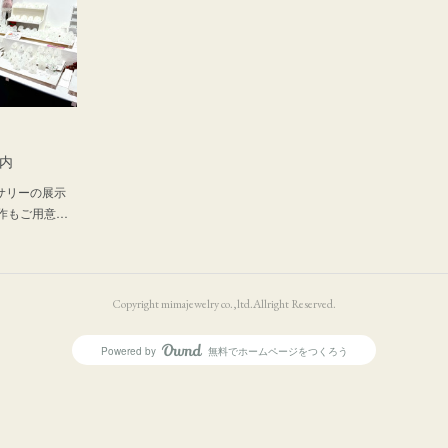
案内
セサリーの展示
作もご用意…
Copyright mimajewelry co.,ltd.Allright Reserved.
Powered by
無料でホームページをつくろう
AmebaOwnd