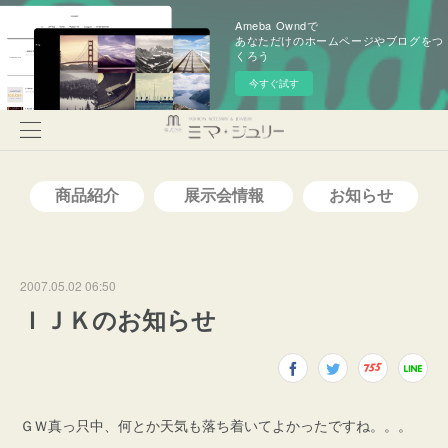
Ameba Owndで
あなただけのホームページやブログをつ
くろう
今すぐ試す
2007.05.02 06:50
ＩＪＫのお知らせ
ＧＷ真っ只中、何とか天気も落ち着いてよかったですね。。。