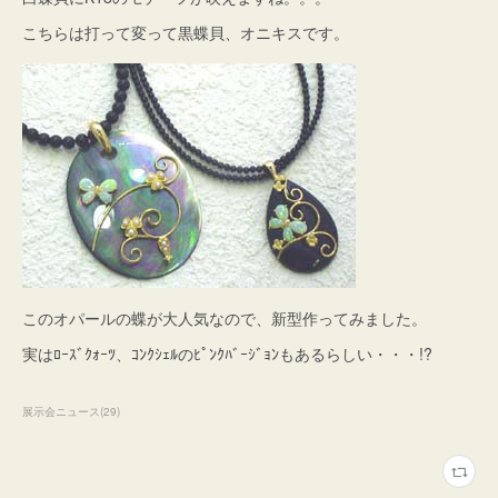
こちらは打って変って黒蝶貝、オニキスです。
このオパールの蝶が大人気なので、新型作ってみました。
実はﾛｰｽﾞｸｫｰﾂ、ｺﾝｸｼｪﾙのﾋﾟﾝｸﾊﾞｰｼﾞｮﾝもあるらしい・・・!?
展示会ニュース
(
29
)