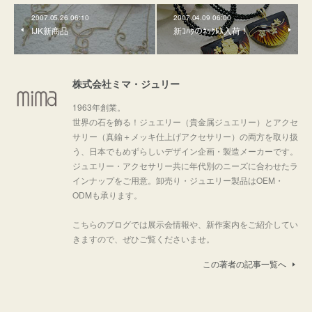
2007.05.26 06:10
2007.04.09 06:00
IJK新商品
新ｺﾊｸのﾈｯｸﾚｽ入荷！
株式会社ミマ・ジュリー
1963年創業。
世界の石を飾る！ジュエリー（貴金属ジュエリー）とアクセ
サリー（真鍮＋メッキ仕上げアクセサリー）の両方を取り扱
う、日本でもめずらしいデザイン企画・製造メーカーです。
ジュエリー・アクセサリー共に年代別のニーズに合わせたラ
インナップをご用意。卸売り・ジュエリー製品はOEM・
ODMも承ります。
こちらのブログでは展示会情報や、新作案内をご紹介してい
きますので、ぜひご覧くださいませ。
この著者の記事一覧へ